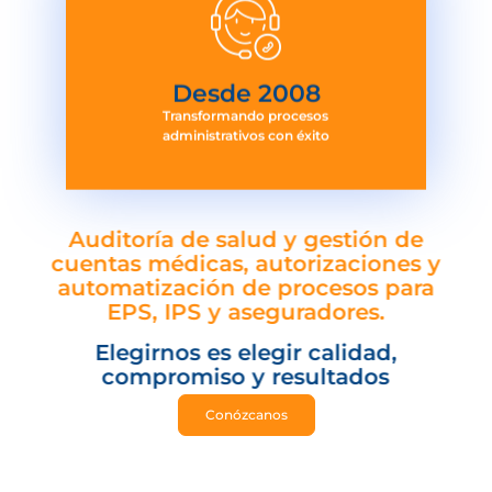
Desde 
2008
Transformando procesos
administrativos con éxito
Auditoría de salud y gestión de
cuentas médicas, autorizaciones y
automatización de procesos para
EPS, IPS y aseguradores.
Elegirnos es elegir calidad,
compromiso y resultados
Conózcanos