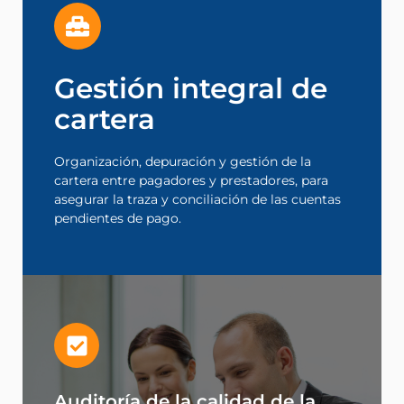
Leer más
Gestión integral de
pendientes de pago.
asegurar la traza y conciliación de las cuentas
cartera
cartera entre pagadores y prestadores, para
Organización, depuración y gestión de la
cartera
Organización, depuración y gestión de la
cartera entre pagadores y prestadores, para
Gestión integral de
asegurar la traza y conciliación de las cuentas
pendientes de pago.
Leer más
posibiliten el mejoramiento continuo.
Auditoría de la calidad de la
que permita implantar medidas que