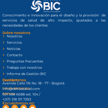
Conocimiento e innovación para el diseño y la provisión de
servicios de salud de alto impacto, ajustados a las
necesidades de los clientes
Sobre nosotros
Nosotros
Servicios
Noticias
Contacto
Preguntas frecuentes
Trabaje con nosotros
Informe de Gestión BIC
Contáctenos
Dirección:
Avenida Calle 116 No. 18 - 77 - Bogotá
Correo electrónico:
info@deltaasalud.com
Teléfono:
601 588 6688 ext. 104 /
+(57) 318 311 7393
Encuéntrenos en: