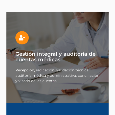
Leer más
Gestión integral y auditoría de
y visado de las cuentas.
auditoría médica y administrativa, conciliación
cuentas médicas
Recepción, radicación, validación técnica,
Recepción, radicación, validación técnica,
cuentas médicas
Gestión integral y auditoría de
auditoría médica y administrativa, conciliación
y visado de las cuentas.