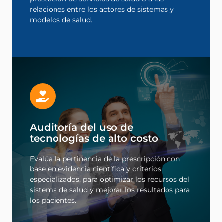
Auditoría pericial en salud
relaciones entre los actores de sistemas y
modelos de salud.
Leer más
Auditoría del uso de
los pacientes.
sistema de salud y mejorar los resultados para
tecnologías de alto costo
especializados, para optimizar los recursos del
base en evidencia científica y criterios
Evalúa la pertinencia de la prescripción con
Evalúa la pertinencia de la prescripción con
base en evidencia científica y criterios
tecnologías de alto costo
especializados, para optimizar los recursos del
Auditoría del uso de
sistema de salud y mejorar los resultados para
los pacientes.