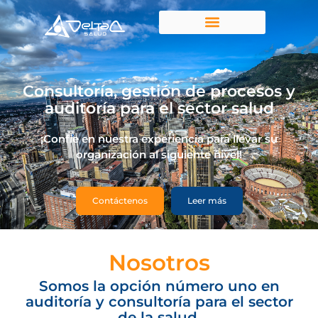
Consultoría, gestión de procesos y
auditoría para el sector salud
¡Confíe en nuestra experiencia para llevar su
organización al siguiente nivel!
Contáctenos
Leer más
Nosotros
Somos la opción número uno en
auditoría y consultoría para el sector
de la salud.