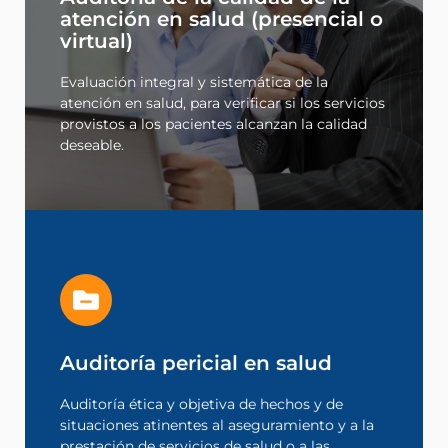
atención en salud (presencial o
deseable y para generar información de valor
provistos a los pacientes alcanzan la calidad
virtual)
atención en salud, para verificar si los servicios
Evaluación integral y sistemática de la
Evaluación integral y sistemática de la
virtual)
atención en salud, para verificar si los servicios
atención en salud (presencial o
provistos a los pacientes alcanzan la calidad
Auditoría de la calidad de la
deseable.
Leer más
Auditoría pericial en salud
modelos de salud.
relaciones entre los actores de sistemas y
prestación de servicios de salud o a las
Auditoría ética y objetiva de hechos y de
situaciones atinentes al aseguramiento y a la
situaciones atinentes al aseguramiento y a la
Auditoría ética y objetiva de hechos y de
prestación de servicios de salud o a las