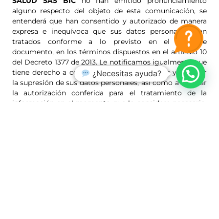
SALUD SAS BIC
no han emitido pronunciamiento
alguno respecto del objeto de esta comunicación, se
entenderá que han consentido y autorizado de manera
expresa e inequívoca que sus datos personales sean
tratados conforme a lo previsto en el presente
documento, en los términos dispuestos en el artículo 10
del Decreto 1377 de 2013. Le notificamos igualmente que
tiene derecho a conocer, actualizar, rectificar y solicitar
¿Necesitas ayuda?
la supresión de sus datos personales, así como a revocar
la autorización conferida para el tratamiento de la
información en el momento que lo considere necesario.
Ante cualquier inquietud al respecto, podrá comunicarse
telefónicamente al PBX 601 588 6688 o al correo
electrónico info@deltaasalud.com