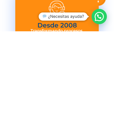
¿Necesitas ayuda?
Desde 
2008
Transformando procesos
administrativos con éxito
Consultoría, gestión de procesos y
auditoría para el sector de la salud
Elegirnos es elegir
calidad, compromiso y
resultados
Conózcanos