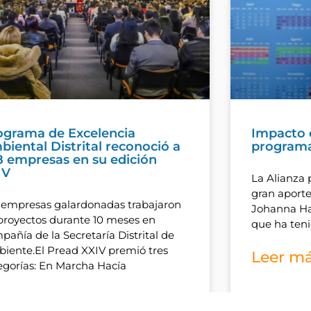
ograma de Excelencia
Impacto 
iental Distrital reconoció a
program
8 empresas en su edición
IV
La Alianza 
gran aporte
 empresas galardonadas trabajaron
Johanna Ha
proyectos durante 10 meses en
que ha ten
pañía de la Secretaría Distrital de
iente.El Pread XXIV premió tres
Leer má
egorías: En Marcha Hacía
er más »