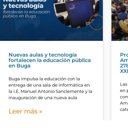
Nuevas aulas y tecnología
Pr
fortalecen la educación pública
Amb
en Buga
27
XX
Buga impulsa la educación con la
Las
entrega de una sala de informática en
en 
la I.E. Manuel Antonio Sanclemente y la
com
inauguración de una nueva aula
Amb
cat
Leer más »
Le