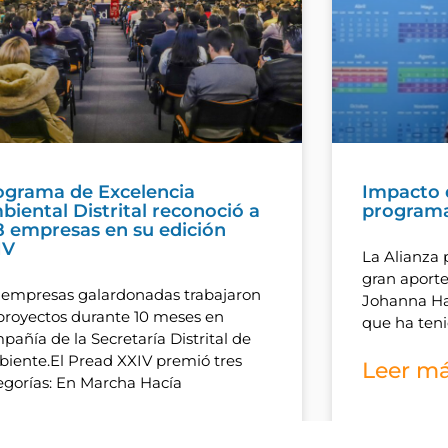
ograma de Excelencia
Impacto 
iental Distrital reconoció a
program
8 empresas en su edición
IV
La Alianza 
gran aporte
 empresas galardonadas trabajaron
Johanna Ha
proyectos durante 10 meses en
que ha ten
pañía de la Secretaría Distrital de
iente.El Pread XXIV premió tres
Leer má
egorías: En Marcha Hacía
er más »