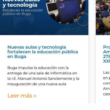
Nuevas aulas y tecnología
Pr
fortalecen la educación pública
Amb
en Buga
27
XX
Buga impulsa la educación con la
Las
entrega de una sala de informática en
en 
la I.E. Manuel Antonio Sanclemente y la
com
inauguración de una nueva aula
Amb
cat
Leer más »
Le